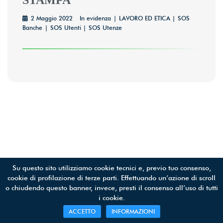
STAMPA
2 Maggio 2022
In evidenza
LAVORO ED ETICA
SOS
Banche
SOS Utenti
SOS Utenze
Su questo sito utilizziamo cookie tecnici e, previo tuo consenso,
SOS UTENTI APS © 2019 | All Rights Reserved | C.F 97398710588
cookie di profilazione di terze parti. Effettuando un’azione di scroll
o chiudendo questo banner, invece, presti il consenso all’uso di tutti
i cookie.
ACCETTO
INFORMAZIONI