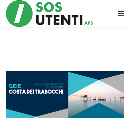
Tutte le novità dal mondo
della tutela bancaria,
ambientale e sanitaria, a
portata di mano!
Facciamo valere, insieme,
il potere dell’informazione.
Email
*
Accetto le condizioni per il trattamento dei