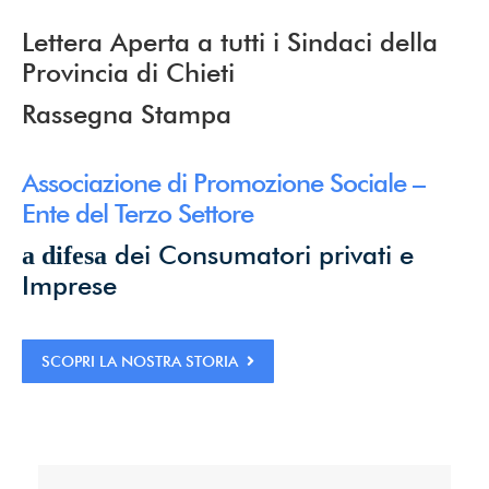
dati*
Lettera Aperta a tutti i Sindaci della
Provincia di Chieti
Rassegna Stampa
Iscriviti ora!
Associazione di Promozione Sociale –
Powered by
ARForms
(Unlicensed)
Ente del Terzo Settore
dei Consumatori privati e
a difesa
Imprese
SCOPRI LA NOSTRA STORIA