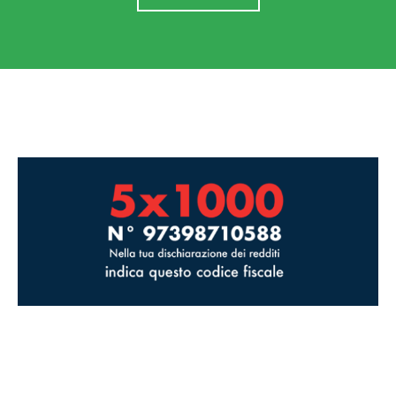
Powered by
ARForms
(Unlicensed)