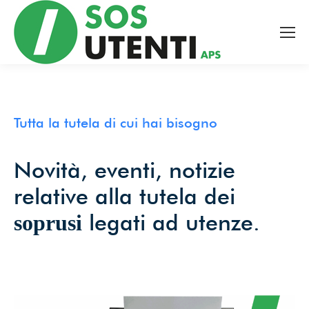
Tutte le novità dal mondo
della tutela bancaria,
ambientale e sanitaria, a
portata di mano!
Tutta la tutela di cui hai bisogno
Novità, eventi, notizie
Facciamo valere, insieme,
relative alla tutela dei
il potere dell’informazione.
legati ad utenze.
soprusi
Email
*
Accetto le condizioni per il trattamento dei