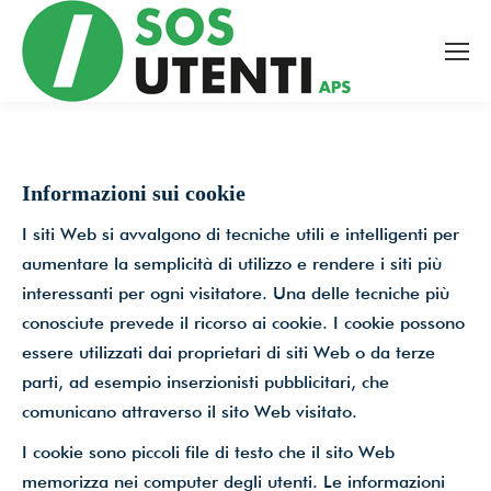
Tutte le novità dal mondo
della tutela bancaria,
ambientale e sanitaria, a
portata di mano!
Informazioni sui cookie
I siti Web si avvalgono di tecniche utili e intelligenti per
aumentare la semplicità di utilizzo e rendere i siti più
Facciamo valere, insieme,
interessanti per ogni visitatore. Una delle tecniche più
il potere dell’informazione.
conosciute prevede il ricorso ai cookie. I cookie possono
essere utilizzati dai proprietari di siti Web o da terze
parti, ad esempio inserzionisti pubblicitari, che
Email
*
comunicano attraverso il sito Web visitato.
I cookie sono piccoli file di testo che il sito Web
memorizza nei computer degli utenti. Le informazioni
Accetto le condizioni per il trattamento dei