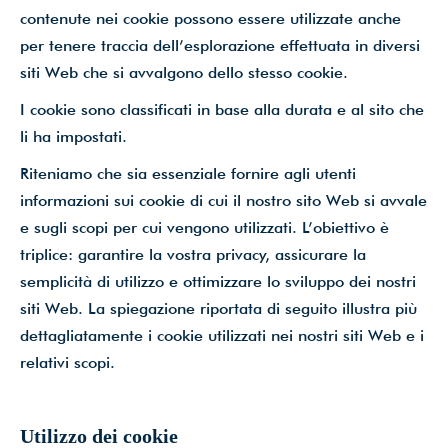
contenute nei cookie possono essere utilizzate anche
dati*
per tenere traccia dell’esplorazione effettuata in diversi
siti Web che si avvalgono dello stesso cookie.
I cookie sono classificati in base alla durata e al sito che
Iscriviti ora!
li ha impostati.
Powered by
ARForms
(Unlicensed)
Riteniamo che sia essenziale fornire agli utenti
informazioni sui cookie di cui il nostro sito Web si avvale
e sugli scopi per cui vengono utilizzati. L’obiettivo è
triplice: garantire la vostra privacy, assicurare la
semplicità di utilizzo e ottimizzare lo sviluppo dei nostri
siti Web. La spiegazione riportata di seguito illustra più
dettagliatamente i cookie utilizzati nei nostri siti Web e i
relativi scopi.
Utilizzo dei cookie