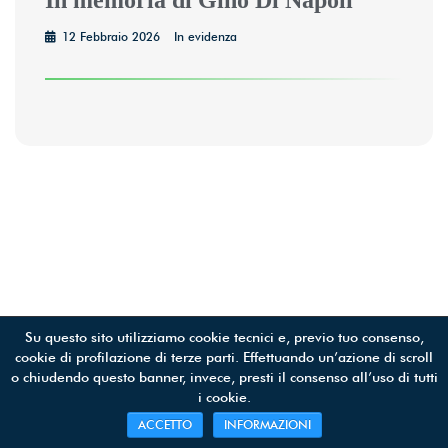
In memoria di Gino Di Napoli
12 Febbraio 2026
In evidenza
SOS UTENTI APS © 2019 | All Rights Reserved | C.F 97398710588
Su questo sito utilizziamo cookie tecnici e, previo tuo consenso,
cookie di profilazione di terze parti. Effettuando un’azione di scroll
o chiudendo questo banner, invece, presti il consenso all’uso di tutti
i cookie.
ACCETTO
INFORMAZIONI