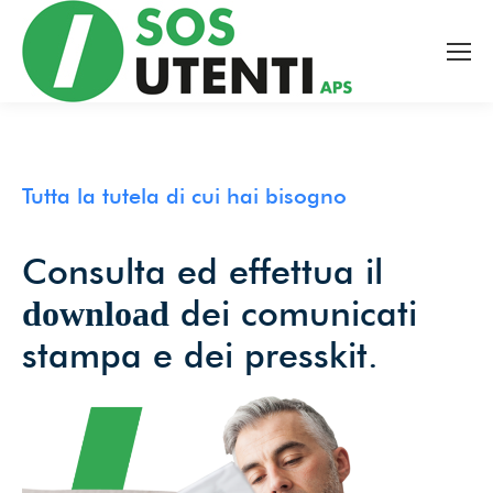
Tutte le novità dal mondo
della tutela bancaria,
ambientale e sanitaria, a
portata di mano!
Tutta la tutela di cui hai bisogno
Consulta ed effettua il
Facciamo valere, insieme,
dei comunicati
download
il potere dell’informazione.
stampa e dei presskit.
Email
*
Accetto le condizioni per il trattamento dei