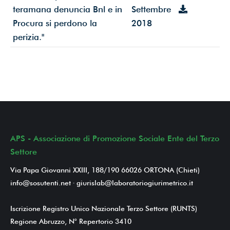
teramana denuncia Bnl e in
Settembre
Procura si perdono la
2018
perizia."
APS - Associazione di Promozione Sociale Ente del Terzo
Settore
Via Papa Giovanni XXIII, 188/190 66026 ORTONA (Chieti)
info@sosutenti.net
-
giurislab@laboratoriogiurimetrico.it
Iscrizione Registro Unico Nazionale Terzo Settore (RUNTS)
Regione Abruzzo, N° Repertorio 3410