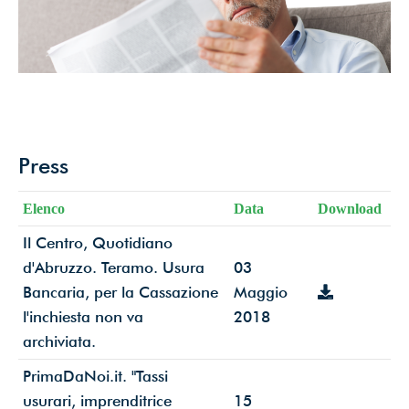
dati*
Iscriviti ora!
Powered by
ARForms
(Unlicensed)
Press
Elenco
Data
Download
Il Centro, Quotidiano
d'Abruzzo. Teramo. Usura
03
Bancaria, per la Cassazione
Maggio
l'inchiesta non va
2018
archiviata.
PrimaDaNoi.it. "Tassi
usurari, imprenditrice
15