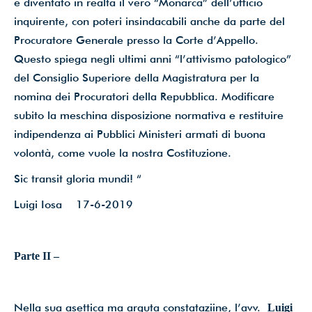
è diventato in realtà il vero “Monarca” dell’ufficio
inquirente, con poteri insindacabili anche da parte del
Procuratore Generale presso la Corte d’Appello.
Questo spiega negli ultimi anni “l’attivismo patologico”
del Consiglio Superiore della Magistratura per la
nomina dei Procuratori della Repubblica. Modificare
subito la meschina disposizione normativa e restituire
indipendenza ai Pubblici Ministeri armati di buona
volontà, come vuole la nostra Costituzione.
Sic transit gloria mundi! “
Luigi Iosa 17-6-2019
Parte II –
Nella sua asettica ma arguta constataziine, l’avv.
Luigi