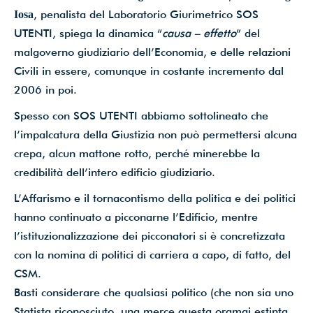
, penalista del Laboratorio Giurimetrico SOS
Iosa
UTENTI, spiega la dinamica “
causa – effetto
” del
malgoverno giudiziario dell’Economia, e delle relazioni
Civili in essere, comunque in costante incremento dal
2006 in poi.
Spesso con SOS UTENTI abbiamo sottolineato che
l’impalcatura della Giustizia non può permettersi alcuna
crepa, alcun mattone rotto, perché minerebbe la
credibilità dell’intero edificio giudiziario.
L’Affarismo e il tornacontismo della politica e dei politici
hanno continuato a picconarne l’Edificio, mentre
l’istituzionalizzazione dei picconatori si è concretizzata
con la nomina di politici di carriera a capo, di fatto, del
CSM.
Basti considerare che qualsiasi politico (che non sia uno
Statista riconosciuto, una merce questa oramai estinta