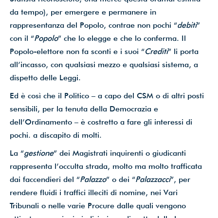
da tempo), per emergere e permanere in
rappresentanza del Popolo, contrae non pochi “
debiti
”
con il “
Popolo
” che lo elegge e che lo conferma. Il
Popolo-elettore non fa sconti e i suoi “
Crediti
” li porta
all’incasso, con qualsiasi mezzo e qualsiasi sistema, a
dispetto delle Leggi.
Ed è così che il Politico – a capo del CSM o di altri posti
sensibili, per la tenuta della Democrazia e
dell’Ordinamento – è costretto a fare gli interessi di
pochi. a discapito di molti.
La “
gestione
” dei Magistrati inquirenti o giudicanti
rappresenta l’occulta strada, molto ma molto trafficata
dai faccendieri del “
Palazzo
” o dei “
Palazzacci
”, per
rendere fluidi i traffici illeciti di nomine, nei Vari
Tribunali o nelle varie Procure dalle quali vengono