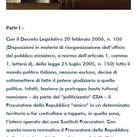
dati*
Parte I –
Iscriviti ora!
Con il Decreto Legislativo 20 febbraio 2006, n. 106
(Disposizioni in materia di riorganizzazione dell’ufficio
Powered by
ARForms
(Unlicensed)
del pubblico ministero, a norma dell’articolo 1, comma
1, lettera d), della legge 25 luglio 2005, n. 150) tutto il
mondo politico italiano, nessuno escluso, decise di
sottomettere di fatto il potere giudiziario a quello
politico. Infatti, bastava (e purtroppo basta tuttora)
nominare – da parte del “politicizzato” CSM – il
Procuratore della Repubblica “amico” in un determinato
territorio e far controllare a tappeto, in quella zona,
l’intero operato dei suoi Sostituti Procuratori. Con
questa nuova normativa il Procuratore della Repubblica