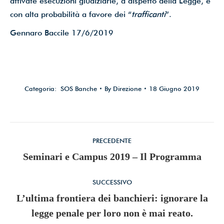
attivate esecuzioni giudiziarie, a dispetto della Legge, e
con alta probabilità a favore dei “
trafficanti
”.
Gennaro Baccile 17/6/2019
Categoria:
SOS Banche
By
Direzione
18 Giugno 2019
Commento
PRECEDENTE
di
Stile
Seminari e Campus 2019 – Il Programma
dell'anteprima:
navigazione
SUCCESSIVO
L’ultima frontiera dei banchieri: ignorare la
Numero
legge penale per loro non è mai reato.
di