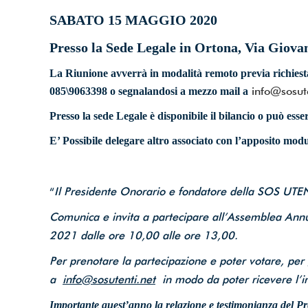
dell’info
SABATO 15 MAGGIO 2020
Email
*
Presso la Sede Legale in Ortona, Via Giova
La Riunione avverrà in modalità remoto previa richies
info@sosute
085\9063398 o segnalandosi a mezzo mail a
Accetto le cond
Presso la sede Legale è disponibile il bilancio o può ess
E’ Possibile delegare altro associato con l’apposito modu
Iscriviti ora!
“
Il Presidente Onorario e fondatore della SOS UTEN
Powered by
ARForms
(U
Comunica e invita a partecipare all’Assemblea Annu
2021 dalle ore 10,00 alle ore 13,00.
Per prenotare la partecipazione e poter votare, per
a
info@sosutenti.net
in modo da poter ricevere l’in
Importante quest’anno la relazione e testimonianza del P