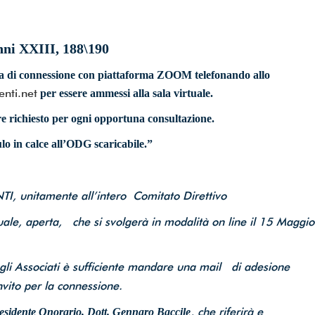
rmazione.
nni XXIII, 188\190
ta di connessione con piattaforma ZOOM telefonando allo
nti.net
per essere ammessi alla sala virtuale.
izioni per il trattamento dei dati*
ere richiesto per ogni opportuna consultazione.
lo in calce all’ODG scaricabile.”
TI, unitamente all’intero Comitato Direttivo
nlicensed)
ale, aperta, che si svolgerà in modalità on line il 15 Maggio
 gli Associati è sufficiente mandare una mail di adesione
vito per la connessione.
, che riferirà e
residente Onorario, Dott. Gennaro Baccile