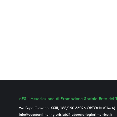
APS - Associazione di Promozione Sociale Ente del T
Via Papa Giovanni XXIII, 188/190 66026 ORTONA (Chieti)
info@sosutenti.net
-
giurislab@laboratoriogiurimetrico.it