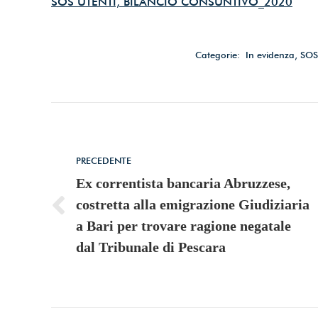
SOS UTENTI, BILANCIO CONSUNTIVO_2020
Categorie:
In evidenza
,
SOS
Commento
di
PRECEDENTE
navigazione
Ex correntista bancaria Abruzzese,
costretta alla emigrazione Giudiziaria
Stile
a Bari per trovare ragione negatale
dell'anteprima:
dal Tribunale di Pescara