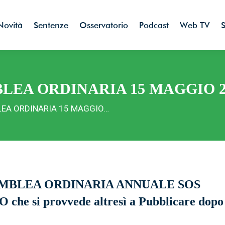
Novità
Sentenze
Osservatorio
Podcast
Web TV
S
EA ORDINARIA 15 MAGGIO 2
EA ORDINARIA 15 MAGGIO…
novità dal mondo della tutela banc
e e sanitaria, a portata di mano!
EMBLEA ORDINARIA ANNUALE SOS
 che si provvede altresì a Pubblicare dopo
valere, insieme, il potere