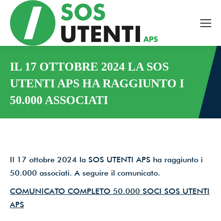
Tutte le novità dal mondo
della tutela bancaria,
ambientale e sanitaria, a
IL 17 OTTOBRE 2024 LA SOS
UTENTI APS HA RAGGIUNTO I
portata di mano!
50.000 ASSOCIATI
You are here:
Facciamo valere, insieme,
il potere dell’informazione.
Il 17 ottobre 2024 la SOS UTENTI APS ha raggiunto i
50.000 associati. A seguire il comunicato.
Email
*
COMUNICATO COMPLETO 50.000 SOCI SOS UTENTI
APS
Accetto le condizioni per il trattamento dei