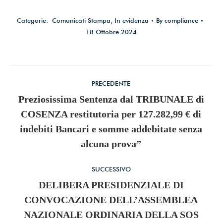
dati*
Categorie:
Comunicati Stampa
,
In evidenza
By
compliance
18 Ottobre 2024
Iscriviti ora!
Commento
PRECEDENTE
Powered by
ARForms
(Unlicensed)
di
Preziosissima Sentenza dal TRIBUNALE di
COSENZA restitutoria per 127.282,99 € di
navigazione
Stile
indebiti Bancari e somme addebitate senza
dell'anteprima:
alcuna prova”
SUCCESSIVO
DELIBERA PRESIDENZIALE DI
CONVOCAZIONE DELL’ASSEMBLEA
Numero
NAZIONALE ORDINARIA DELLA SOS
di