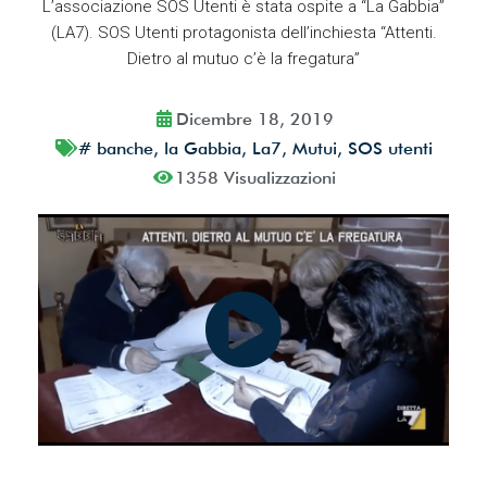
L’associazione SOS Utenti è stata ospite a “La Gabbia”
dati*
(LA7). SOS Utenti protagonista dell’inchiesta “Attenti.
Dietro al mutuo c’è la fregatura”
Dicembre 18, 2019
Iscriviti ora!
#
banche
,
la Gabbia
,
La7
,
Mutui
,
SOS utenti
1358 Visualizzazioni
Powered by
ARForms
(Unlicensed)