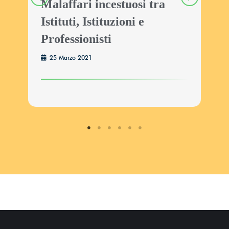
h
Malaffari incestuosi tra
I
Istituti, Istituzioni e
v
Professionisti
25 Marzo 2021