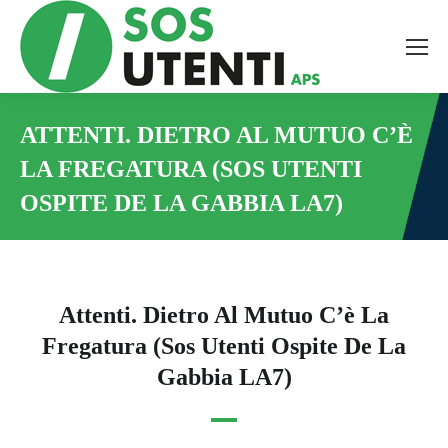
Tutte le novità dal mondo
della tutela bancaria,
ambientale e sanitaria, a
ATTENTI. DIETRO AL MUTUO C’È
LA FREGATURA (SOS UTENTI
portata di mano!
OSPITE DE LA GABBIA LA7)
You are here:
Facciamo valere, insieme,
il potere dell’informazione.
Attenti. Dietro Al Mutuo C’è La
Fregatura (Sos Utenti Ospite De La
Email
*
Gabbia LA7)
Accetto le condizioni per il trattamento dei