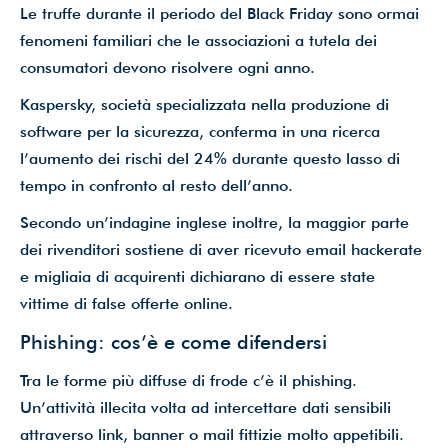
Le truffe durante il periodo del Black Friday sono ormai
fenomeni familiari che le associazioni a tutela dei
consumatori devono risolvere ogni anno.
Kaspersky, società specializzata nella produzione di
software per la sicurezza, conferma in una ricerca
l’aumento dei rischi del 24% durante questo lasso di
tempo in confronto al resto dell’anno.
Secondo un’indagine inglese inoltre, la maggior parte
dei rivenditori sostiene di aver ricevuto email hackerate
e migliaia di acquirenti dichiarano di essere state
vittime di false offerte online.
Phishing: cos’è e come difendersi
Tra le forme più diffuse di frode c’è il phishing.
Un’attività illecita volta ad intercettare dati sensibili
attraverso link, banner o mail fittizie molto appetibili.