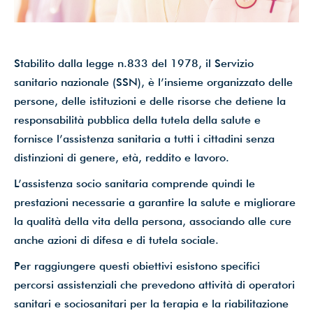
dati*
Stabilito dalla legge n.833 del 1978, il Servizio
Iscriviti ora!
sanitario nazionale (SSN), è l’insieme organizzato delle
persone, delle istituzioni e delle risorse che detiene la
responsabilità pubblica della tutela della salute e
Powered by
ARForms
(Unlicensed)
fornisce l’assistenza sanitaria a tutti i cittadini senza
distinzioni di genere, età, reddito e lavoro.
L’assistenza socio sanitaria comprende quindi le
prestazioni necessarie a garantire la salute e migliorare
la qualità della vita della persona, associando alle cure
anche azioni di difesa e di tutela sociale.
Per raggiungere questi obiettivi esistono specifici
percorsi assistenziali che prevedono attività di operatori
sanitari e sociosanitari per la terapia e la riabilitazione