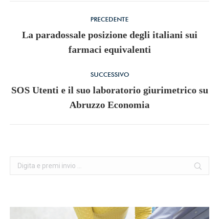
Commento
PRECEDENTE
di
La paradossale posizione degli italiani sui
Stile
farmaci equivalenti
navigazione
dell'anteprima:
SUCCESSIVO
SOS Utenti e il suo laboratorio giurimetrico su
Numero
Abruzzo Economia
di
posts:
Cerca