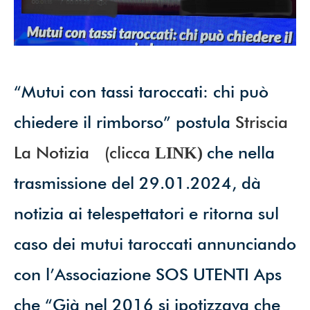
dati*
Iscriviti ora!
“Mutui con tassi taroccati: chi può
chiedere il rimborso” postula
Striscia
Powered by
ARForms
(Unlicensed)
La Notizia (clicca
che nella
LINK)
trasmissione del 29.01.2024, dà
notizia ai telespettatori e ritorna sul
caso dei mutui taroccati annunciando
con l’Associazione SOS UTENTI Aps
che “Già nel 2016 si ipotizzava che