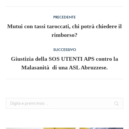
Commento
PRECEDENTE
di
Mutui con tassi taroccati, chi potrà chiedere il
Stile
rimborso?
navigazione
dell'anteprima:
SUCCESSIVO
Giustizia della SOS UTENTI APS contro la
Numero
Malasanità di una ASL Abruzzese.
di
posts:
Cerca