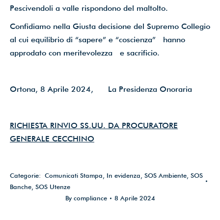
Pescivendoli a valle rispondono del maltolto.
Confidiamo nella Giusta decisione del Supremo Collegio
al cui equilibrio di “sapere” e “coscienza” hanno
approdato con meritevolezza e sacrificio.
Ortona, 8 Aprile 2024, La Presidenza Onoraria
RICHIESTA RINVIO SS.UU. DA PROCURATORE
GENERALE CECCHINO
Categorie:
Comunicati Stampa
,
In evidenza
,
SOS Ambiente
,
SOS
Banche
,
SOS Utenze
By
compliance
8 Aprile 2024