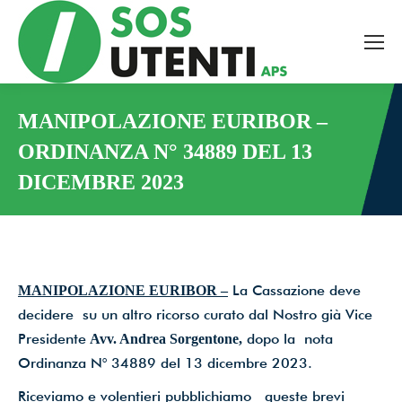
Tutte le novità dal mondo
della tutela bancaria,
ambientale e sanitaria, a
MANIPOLAZIONE EURIBOR –
ORDINANZA N° 34889 DEL 13
portata di mano!
DICEMBRE 2023
You are here:
Facciamo valere, insieme,
il potere dell’informazione.
La Cassazione deve
MANIPOLAZIONE EURIBOR –
decidere su un altro ricorso curato dal Nostro già Vice
Email
*
Presidente
dopo la nota
Avv. Andrea Sorgentone,
Ordinanza N° 34889 del 13 dicembre 2023.
Riceviamo e volentieri pubblichiamo queste brevi
Accetto le condizioni per il trattamento dei