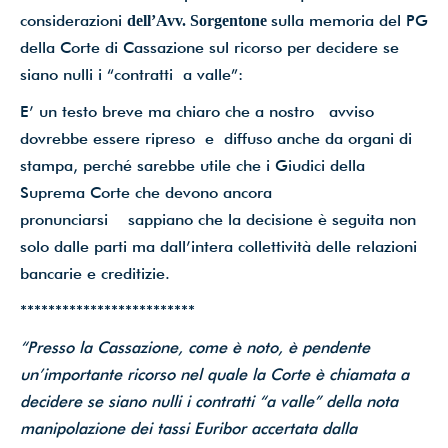
dati*
considerazioni
sulla memoria del PG
dell’Avv. Sorgentone
della Corte di Cassazione sul ricorso per decidere se
siano nulli i “contratti a valle”:
Iscriviti ora!
E’ un testo breve ma chiaro che a nostro avviso
dovrebbe essere ripreso e diffuso anche da organi di
stampa, perché sarebbe utile che i Giudici della
Powered by
ARForms
(Unlicensed)
Suprema Corte che devono ancora
pronunciarsi sappiano che la decisione è seguita non
solo dalle parti ma dall’intera collettività delle relazioni
bancarie e creditizie.
*************************
“
Presso la Cassazione, come è noto, è pendente
un’importante ricorso nel quale la Corte è chiamata a
decidere se siano nulli i contratti “a valle” della nota
manipolazione dei tassi Euribor accertata dalla