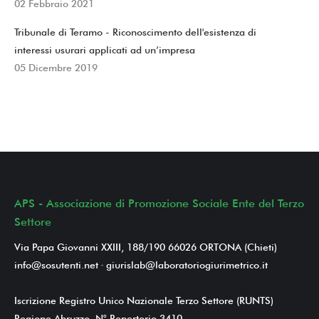
02 Febbraio 2021
Tribunale di Teramo - Riconoscimento dell'esistenza di
interessi usurari applicati ad un’impresa
05 Dicembre 2019
APS - Associazione di Promozione Sociale Ente del Terzo
Settore
Via Papa Giovanni XXIII, 188/190 66026 ORTONA (Chieti)
info@sosutenti.net
-
giurislab@laboratoriogiurimetrico.it
Iscrizione Registro Unico Nazionale Terzo Settore (RUNTS)
Regione Abruzzo, N° Repertorio 3410