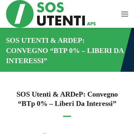
Tutte le novità dal mondo
della tutela bancaria,
ambientale e sanitaria, a
SOS UTENTI & ARDEP:
CONVEGNO “BTP 0% – LIBERI DA
portata di mano!
INTERESSI”
You are here:
Facciamo valere, insieme,
il potere dell’informazione.
SOS Utenti & ARDeP: Convegno
“BTp 0% – Liberi Da Interessi”
Email
*
Accetto le condizioni per il trattamento dei