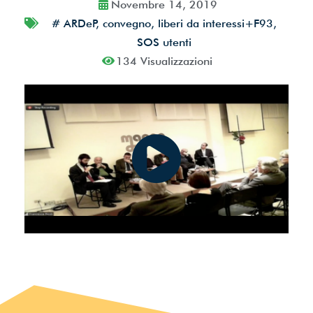
Novembre 14, 2019
dati*
#
ARDeP
,
convegno
,
liberi da interessi+F93
,
SOS utenti
134 Visualizzazioni
Iscriviti ora!
Powered by
ARForms
(Unlicensed)