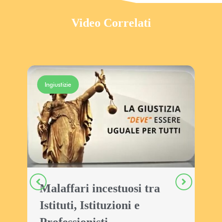
Video Correlati
Ingiustizie
h
Malaffari incestuosi tra
I
Istituti, Istituzioni e
v
Professionisti