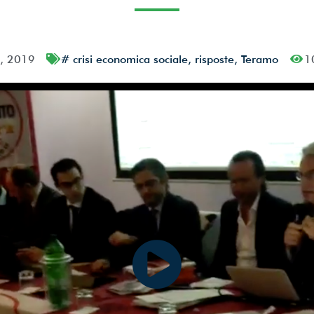
rmazione.
, 2019
#
crisi economica sociale
,
risposte
,
Teramo
1
izioni per il trattamento dei dati*
nlicensed)