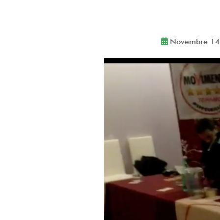
dell’info
Email
*
Novembre 14
Accetto le cond
Iscriviti ora!
Powered by
ARForms
(U