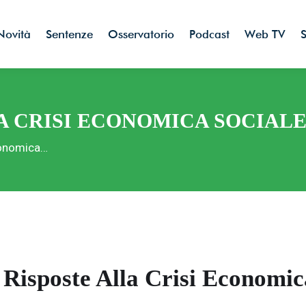
Novità
Sentenze
Osservatorio
Podcast
Web TV
S
A CRISI ECONOMICA SOCIAL
conomica…
novità dal mondo della tutela banc
e e sanitaria, a portata di mano!
Risposte Alla Crisi Economic
valere, insieme, il potere