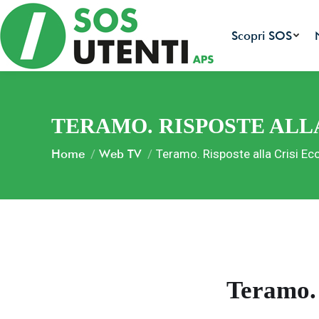
Scopri SOS
TERAMO. RISPOSTE ALL
You are here:
Home
Web TV
Teramo. Risposte alla Crisi E
Tutte le 
ambiental
Teramo. 
Facciamo 