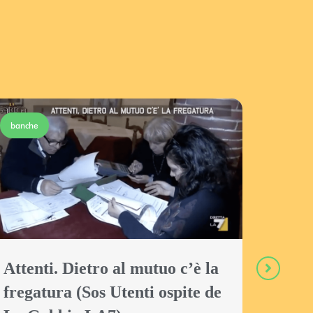
che
Mutui usurai
enti. Dietro al mutuo c’è la
gatura (Sos Utenti ospite de
Trapani,