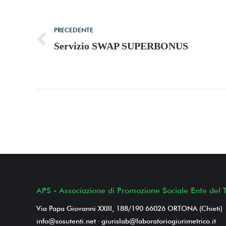
di
PRECEDENTE
navigazione
Stile
Servizio SWAP SUPERBONUS
dell'anteprima:
APS - Associazione di Promozione Sociale Ente del T
Via Papa Giovanni XXIII, 188/190 66026 ORTONA (Chieti)
info@sosutenti.net
-
giurislab@laboratoriogiurimetrico.it