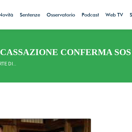
Novità
Sentenze
Osservatorio
Podcast
Web TV
S
I CASSAZIONE CONFERMA SOS
RTE DI…
novità dal mondo della tutela banc
e e sanitaria, a portata di mano!
valere, insieme, il potere