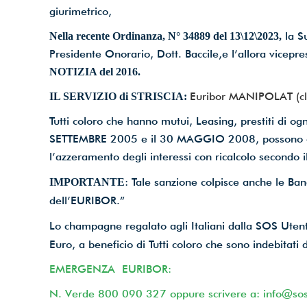
giurimetrico,
la S
Nella recente Ordinanza, N° 34889 del 13\12\2023,
Presidente Onorario, Dott. Baccile,e l’allora vicepr
NOTIZIA del 2016.
Euribor MANIPOLAT (cli
IL SERVIZIO di STRISCIA:
Tutti coloro che hanno mutui, Leasing, prestiti di ogn
SETTEMBRE 2005 e il 30 MAGGIO 2008, possono chi
l’azzeramento degli interessi con ricalcolo secondo 
: Tale sanzione colpisce anche le B
IMPORTANTE
dell’EURIBOR.”
Lo champagne regalato agli Italiani dalla SOS Uten
Euro, a beneficio di Tutti coloro che sono indebitati
EMERGENZA EURIBOR:
N. Verde 800 090 327 oppure scrivere a: info@sos