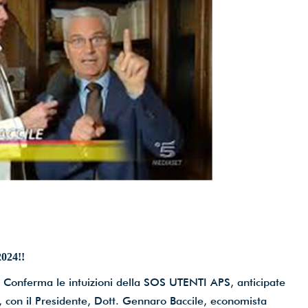
rmazione.
izioni per il trattamento dei dati*
nlicensed)
24!!
 Conferma le intuizioni della SOS UTENTI APS, anticipate
 con il Presidente, Dott. Gennaro Baccile, economista