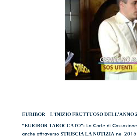
dell’info
Email
*
Accetto le cond
Iscriviti ora!
Powered by
ARForms
(U
EURIBOR – L’INIZIO FRUTTUOSO DELL’ANNO 20
La Corte di Cassazione
“EURIBOR TAROCCATO”:
anche attraverso
nel 2016,
STRISCIA LA NOTIZIA