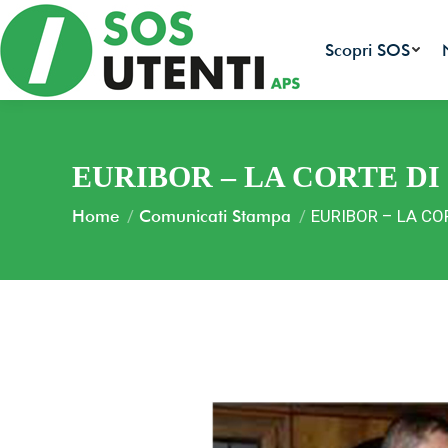
Scopri SOS
EURIBOR – LA CORTE D
You are here:
Home
Comunicati Stampa
EURIBOR – LA CO
Tutte le 
ambiental
Facciamo 