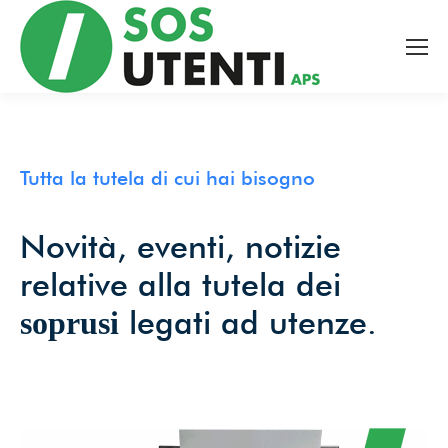
Tutte le novità dal mondo
della tutela bancaria,
ambientale e sanitaria, a
portata di mano!
Tutta la tutela di cui hai bisogno
Novità, eventi, notizie
Facciamo valere, insieme,
relative alla tutela dei
il potere dell’informazione.
legati ad utenze.
soprusi
Email
*
Accetto le condizioni per il trattamento dei